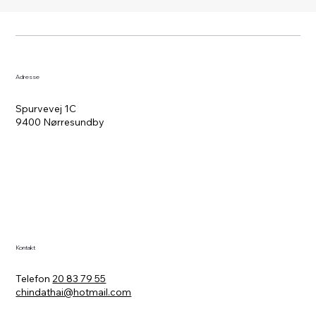
Adresse
Spurvevej 1C
9400 Nørresundby
Kontakt
Telefon
20 83 79 55
chindathai@hotmail.com