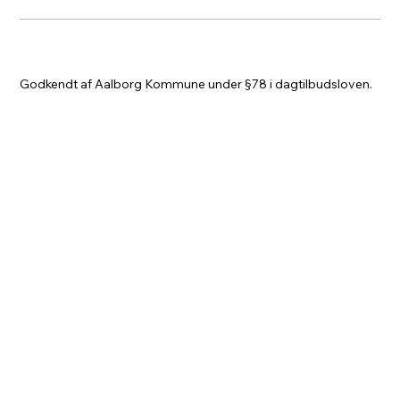
Godkendt af Aalborg Kommune under §78 i dagtilbudsloven.
© 2024 Fuglereden // Privat børnepasning